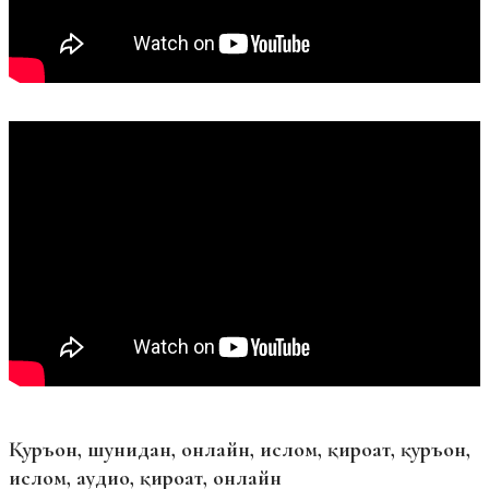
Қуръон, шунидан, онлайн, ислом, қироат, қуръон,
ислом, аудио, қироат, онлайн