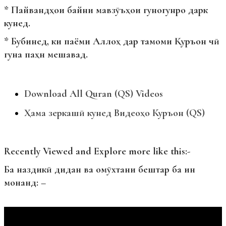
* Пайвандҳои байни мавзӯъҳои гуногунро дарк
кунед.
* Бубинед, ки паёми Аллоҳ дар тамоми Қуръон чӣ
гуна паҳн мешавад.
Download All Quran (QS) Videos
Ҳама зеркашӣ кунед Видеоҳо Куръон (QS)
Recently Viewed and Explore more like this:-
Ба наздикӣ дидан ва омӯхтани бештар ба ин
монанд: –