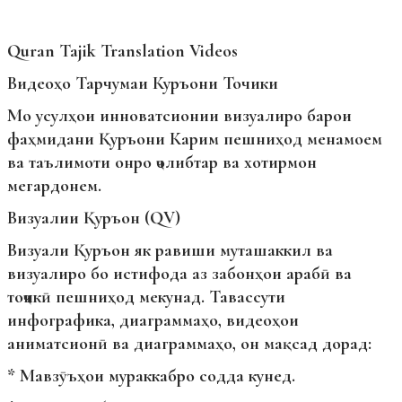
Quran Tajik Translation Videos
Видеоҳо Тарчумаи Куръони Точики
Мо усулҳои инноватсионии визуалиро барои
фаҳмидани Қуръони Карим пешниҳод менамоем
ва таълимоти онро ҷолибтар ва хотирмон
мегардонем.
Визуалии Қуръон (QV)
Визуали Қуръон як равиши муташаккил ва
визуалиро бо истифода аз забонҳои арабӣ ва
тоҷикӣ пешниҳод мекунад. Тавассути
инфографика, диаграммаҳо, видеоҳои
аниматсионӣ ва диаграммаҳо, он мақсад дорад:
* Мавзӯъҳои мураккабро содда кунед.