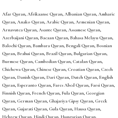
Afar Quran
,
Afrikaanse Quran
,
Albanian Quran
,
Amharic
Quran
,
Anako Quran
,
Arabic Quran
,
Armenian Quran
,
Arnavutca Quran
,
Asante Quran
,
Assamese Quran
,
Azerbaijani Quran
,
Bacaan Quran
,
Bahasa Melayu Quran
,
Balochi Quran
,
Bambara Quran
,
Bengali Quran
,
Bosnian
Quran
,
Brahui Quran
,
Brazil Quran
,
Bulgarian Quran
,
Burmese Quran
,
Cambodian Quran
,
Catalan Quran
,
Chichewa Quran
,
Chinese Quran
,
Croatian Quran
,
Czech
Quran
,
Danish Quran
,
Dari Quran
,
Dutch Quran
,
English
Quran
,
Esperanto Quran
,
Fares Abed Quran
,
Farsi Quran
,
Finnish Quran
,
French Quran
,
Fula Quran
,
Georgian
Quran
,
German Quran
,
Ghajariya Gipsy Quran
,
Greek
Quran
,
Gujarati Quran
,
Gula Quran
,
Hausa Quran
,
Hebrew Quran
,
Hindi Quran
,
Hungarian Quran
,