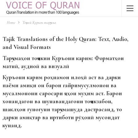
Home
Тоҷикӣ Қуръон тарҷума
Tajik Translations of the Holy Quran: Text, Audio,
and Visual Formats
Тарҷумаҳои тоҷикии Қуръони карим: Форматҳои
матнӣ, аудиоӣ ва визуалӣ
Қуръони карим роҳнамои илоҳӣ аст ва дарки
паёми амиқи он барои ғайримусулмонон ва
мусалмонони саросари ҷаҳон муҳим аст. Барои
хонандагон ва шунавандагони тоҷикзабон,
шаклҳои гуногуни тарҷумашуда дастрасанд, то
дарки амиқтар ва иртиботи рӯҳонӣ мусоидат
кунанд.