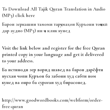
To Download All Tajik Quran Translation in Audio
(MP3) click here
Барои зеркашии тамоми тарҷумаҳои Қуръони тоҷикӣ
дар аудио (MP3) ин ҷо клик кунед
Visit the link below and register for the free Quran
printed copy in your language and get it delivered
to your address.
Ба истиноди зер ворид шавед ва барои дарёфти
нусхаи чопи Қуръон ба забони худ сабти ном
кунед ва онро ба суроғаи худ бирасонед.
http://www.goodwordbooks.com/webform/order-
free-quran