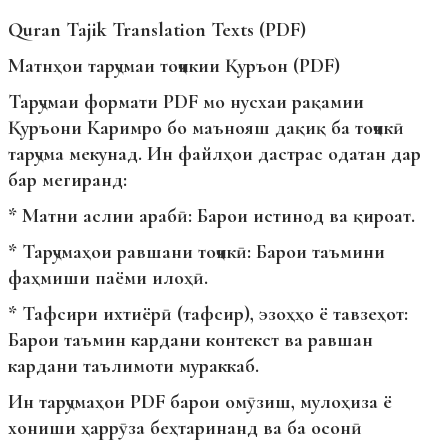
Quran Tajik Translation Texts (PDF)
Матнҳои тарҷумаи тоҷикии Қуръон (PDF)
Тарҷумаи формати PDF мо нусхаи рақамии
Қуръони Каримро бо маънояш дақиқ ба тоҷикӣ
тарҷума мекунад. Ин файлҳои дастрас одатан дар
бар мегиранд:
* Матни аслии арабӣ: Барои истинод ва қироат.
* Тарҷумаҳои равшани тоҷикӣ: Барои таъмини
фаҳмиши паёми илоҳӣ.
* Тафсири ихтиёрӣ (тафсир), эзоҳҳо ё тавзеҳот:
Барои таъмин кардани контекст ва равшан
кардани таълимоти мураккаб.
Ин тарҷумаҳои PDF барои омӯзиш, мулоҳиза ё
хониши ҳаррӯза беҳтаринанд ва ба осонӣ