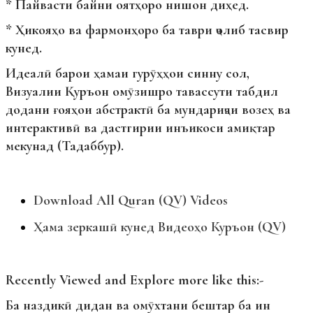
* Пайвасти байни оятҳоро нишон диҳед.
* Ҳикояҳо ва фармонҳоро ба таври ҷолиб тасвир
кунед.
Идеалӣ барои ҳамаи гурӯҳҳои синну сол,
Визуалии Қуръон омӯзишро тавассути табдил
додани ғояҳои абстрактӣ ба мундариҷаи возеҳ ва
интерактивӣ ва дастгирии инъикоси амиқтар
мекунад (Тадаббур).
Download All Quran (QV) Videos
Ҳама зеркашӣ кунед Видеоҳо Куръон (QV)
Recently Viewed and Explore more like this:-
Ба наздикӣ дидан ва омӯхтани бештар ба ин