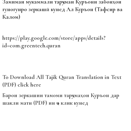
Замимаи мукаммали тарҷумаи Қуръони забонҳои
гуногунро зеркашӣ кунед Ал Куръон (Тафсир ва
Калом)
https://play.google.com/store/apps/details?
id=com.greentech.quran
To Download All Tajik Quran Translation in Text
(PDF) click here
Барои зеркашии тамоми тарҷумаҳои Қуръон дар
шакли матн (PDF) ин ҷо клик кунед