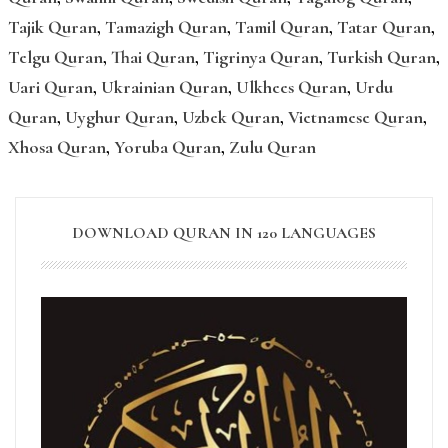
Tajik Quran
,
Tamazigh Quran
,
Tamil Quran
,
Tatar Quran
,
Telgu Quran
,
Thai Quran
,
Tigrinya Quran
,
Turkish Quran
,
Uari Quran
,
Ukrainian Quran
,
Ulkhees Quran
,
Urdu
Quran
,
Uyghur Quran
,
Uzbek Quran
,
Vietnamese Quran
,
Xhosa Quran
,
Yoruba Quran
,
Zulu Quran
DOWNLOAD QURAN IN 120 LANGUAGES