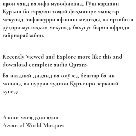
иҷрои чанд вазифа мувофиқанд. Гӯш кардани
Қуръон бо тарҷумаи тоҷикӣ фаҳмишро амиқтар
мекунад, тафаккурро афзоиш медиҳад ва иртиботи
рӯҳиро мустаҳкам мекунад, бахусус барои афроди
ғайриарабзабон.
Recently Viewed and Explore more like this and
download complete audio Quran:-
Ба наздикӣ диданд ва омӯзед бештар ба ин
монанд ва пурраи аудиои Қуръонро зеркашӣ
кунед: –
Азони масҷидҳои ҷаҳон
Azaan of World Mosques