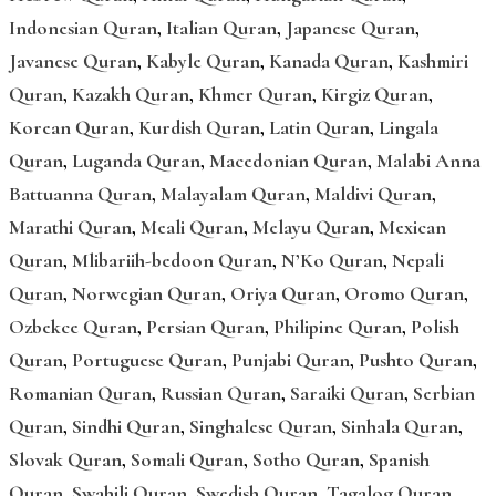
Indonesian Quran
,
Italian Quran
,
Japanese Quran
,
Javanese Quran
,
Kabyle Quran
,
Kanada Quran
,
Kashmiri
Quran
,
Kazakh Quran
,
Khmer Quran
,
Kirgiz Quran
,
Korean Quran
,
Kurdish Quran
,
Latin Quran
,
Lingala
Quran
,
Luganda Quran
,
Macedonian Quran
,
Malabi Anna
Battuanna Quran
,
Malayalam Quran
,
Maldivi Quran
,
Marathi Quran
,
Meali Quran
,
Melayu Quran
,
Mexican
Quran
,
Mlibariih-bedoon Quran
,
N’Ko Quran
,
Nepali
Quran
,
Norwegian Quran
,
Oriya Quran
,
Oromo Quran
,
Ozbekce Quran
,
Persian Quran
,
Philipine Quran
,
Polish
Quran
,
Portuguese Quran
,
Punjabi Quran
,
Pushto Quran
,
Romanian Quran
,
Russian Quran
,
Saraiki Quran
,
Serbian
Quran
,
Sindhi Quran
,
Singhalese Quran
,
Sinhala Quran
,
Slovak Quran
,
Somali Quran
,
Sotho Quran
,
Spanish
Quran
,
Swahili Quran
,
Swedish Quran
,
Tagalog Quran
,