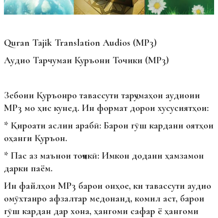
Quran Tajik Translation Audios (MP3)
Аудио Тарчумаи Куръони Точики (MP3)
Зебоии Қуръонро тавассути тарҷумаҳои аудиоии
MP3 мо ҳис кунед. Ин формат дорои хусусиятҳои:
* Қироати аслии арабӣ: Барои гӯш кардани оятҳои
оҳанги Қуръон.
* Пас аз маънои тоҷикӣ: Имкон додани ҳамзамон
дарки паём.
Ин файлҳои MP3 барои онҳое, ки тавассути аудио
омӯхтанро афзалтар медонанд, комил аст, барои
гӯш кардан дар хона, ҳангоми сафар ё ҳангоми