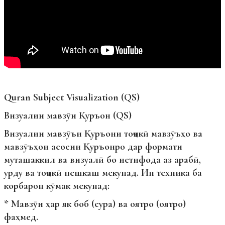
Quran Subject Visualization (QS)
Визуалии мавзӯи Қуръон (QS)
Визуалии мавзӯъи Қуръони тоҷикӣ мавзӯъҳо ва
мавзӯъҳои асосии Қуръонро дар формати
муташаккил ва визуалӣ бо истифода аз арабӣ,
урду ва тоҷикӣ пешкаш мекунад. Ин техника ба
корбарон кӯмак мекунад:
* Мавзӯи ҳар як боб (сура) ва оятро (оятро)
фаҳмед.