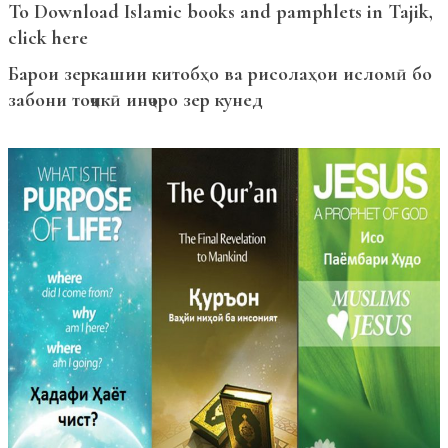
To Download Islamic books and pamphlets in Tajik,
click here
Барои зеркашии китобҳо ва рисолаҳои исломӣ бо
забони тоҷикӣ инҷоро зер кунед