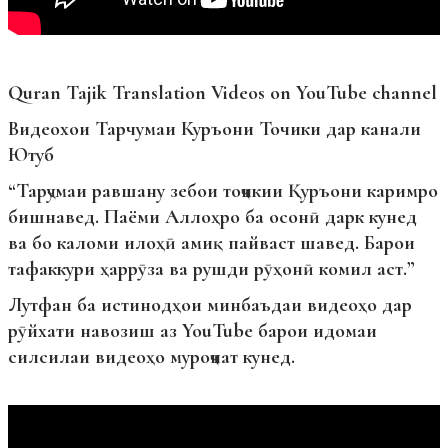
Quran Tajik Translation Videos on YouTube channel
Видеохои Тарчумаи Куръони Точики дар канали
Ютуб
“Тарҷумаи равшану зебои тоҷикии Қуръони каримро
бишнавед. Паёми Аллоҳро ба осонӣ дарк кунед
ва бо каломи илоҳӣ амиқ пайваст шавед. Барои
тафаккури ҳаррӯза ва рушди рӯҳонӣ комил аст.”
Лутфан ба истинодҳои минбаъдаи видеоҳо дар
рӯйхати навозиш аз YouTube барои идомаи
силсилаи видеоҳо муроҷиат кунед.