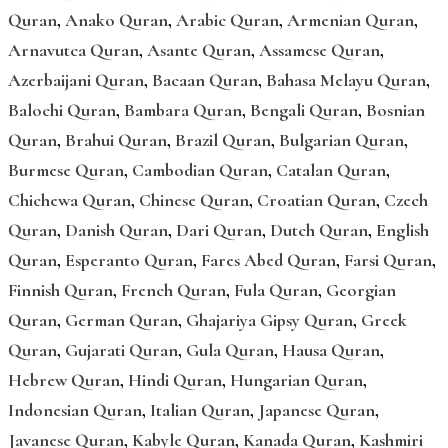
Quran
,
Anako Quran
,
Arabic Quran
,
Armenian Quran
,
Arnavutca Quran
,
Asante Quran
,
Assamese Quran
,
Azerbaijani Quran
,
Bacaan Quran
,
Bahasa Melayu Quran
,
Balochi Quran
,
Bambara Quran
,
Bengali Quran
,
Bosnian
Quran
,
Brahui Quran
,
Brazil Quran
,
Bulgarian Quran
,
Burmese Quran
,
Cambodian Quran
,
Catalan Quran
,
Chichewa Quran
,
Chinese Quran
,
Croatian Quran
,
Czech
Quran
,
Danish Quran
,
Dari Quran
,
Dutch Quran
,
English
Quran
,
Esperanto Quran
,
Fares Abed Quran
,
Farsi Quran
,
Finnish Quran
,
French Quran
,
Fula Quran
,
Georgian
Quran
,
German Quran
,
Ghajariya Gipsy Quran
,
Greek
Quran
,
Gujarati Quran
,
Gula Quran
,
Hausa Quran
,
Hebrew Quran
,
Hindi Quran
,
Hungarian Quran
,
Indonesian Quran
,
Italian Quran
,
Japanese Quran
,
Javanese Quran
,
Kabyle Quran
,
Kanada Quran
,
Kashmiri