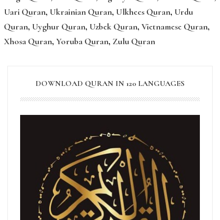
Uari Quran
,
Ukrainian Quran
,
Ulkhees Quran
,
Urdu
Quran
,
Uyghur Quran
,
Uzbek Quran
,
Vietnamese Quran
,
Xhosa Quran
,
Yoruba Quran
,
Zulu Quran
DOWNLOAD QURAN IN 120 LANGUAGES