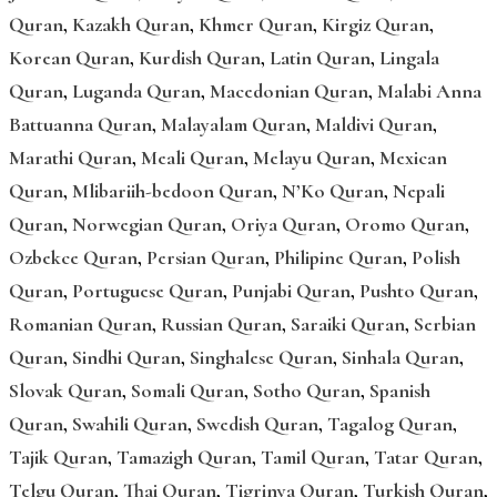
Quran
,
Kazakh Quran
,
Khmer Quran
,
Kirgiz Quran
,
Korean Quran
,
Kurdish Quran
,
Latin Quran
,
Lingala
Quran
,
Luganda Quran
,
Macedonian Quran
,
Malabi Anna
Battuanna Quran
,
Malayalam Quran
,
Maldivi Quran
,
Marathi Quran
,
Meali Quran
,
Melayu Quran
,
Mexican
Quran
,
Mlibariih-bedoon Quran
,
N’Ko Quran
,
Nepali
Quran
,
Norwegian Quran
,
Oriya Quran
,
Oromo Quran
,
Ozbekce Quran
,
Persian Quran
,
Philipine Quran
,
Polish
Quran
,
Portuguese Quran
,
Punjabi Quran
,
Pushto Quran
,
Romanian Quran
,
Russian Quran
,
Saraiki Quran
,
Serbian
Quran
,
Sindhi Quran
,
Singhalese Quran
,
Sinhala Quran
,
Slovak Quran
,
Somali Quran
,
Sotho Quran
,
Spanish
Quran
,
Swahili Quran
,
Swedish Quran
,
Tagalog Quran
,
Tajik Quran
,
Tamazigh Quran
,
Tamil Quran
,
Tatar Quran
,
Telgu Quran
,
Thai Quran
,
Tigrinya Quran
,
Turkish Quran
,