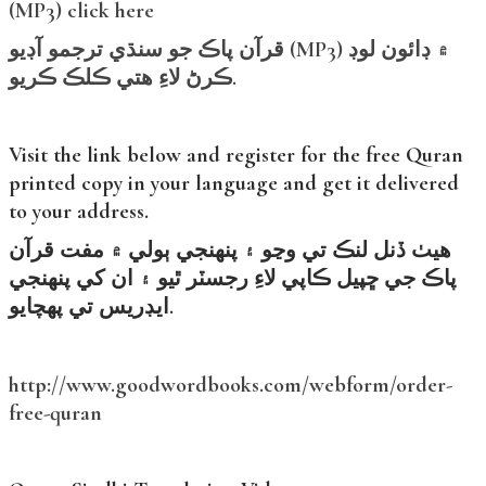
(MP3) click here
قرآن پاڪ جو سنڌي ترجمو آڊيو (MP3) ۾ ڊائون لوڊ
ڪرڻ لاءِ هتي ڪلڪ ڪريو.
Visit the link below and register for the free Quran
printed copy in your language and get it delivered
to your address.
هيٺ ڏنل لنڪ تي وڃو ۽ پنهنجي ٻولي ۾ مفت قرآن
پاڪ جي ڇپيل ڪاپي لاءِ رجسٽر ٿيو ۽ ان کي پنهنجي
ايڊريس تي پهچايو.
http://www.goodwordbooks.com/webform/order-
free-quran