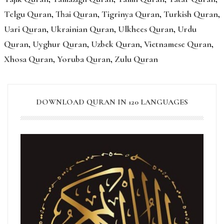
Telgu Quran
,
Thai Quran
,
Tigrinya Quran
,
Turkish Quran
,
Uari Quran
,
Ukrainian Quran
,
Ulkhees Quran
,
Urdu
Quran
,
Uyghur Quran
,
Uzbek Quran
,
Vietnamese Quran
,
Xhosa Quran
,
Yoruba Quran
,
Zulu Quran
DOWNLOAD QURAN IN 120 LANGUAGES