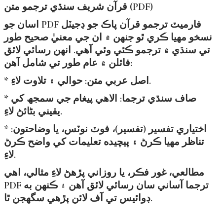
قرآن شريف سنڌي ترجمو متن (PDF)
اسان جو PDF فارميٽ ترجمو قرآن پاڪ جو ڊجيٽل
نسخو مهيا ڪري ٿو جنهن ۾ ان جي معنيٰ صحيح طور
تي سنڌي ۾ ترجمو ڪئي وئي آهي. انهن رسائي لائق
فائلن ۾ عام طور تي شامل آهن:
* اصل عربي متن: حوالي ۽ تلاوت لاءِ.
* صاف سنڌي ترجما: الاهي پيغام جي سمجھ کي
يقيني بڻائڻ لاءِ.
* اختياري تفسير (تفسير)، فوٽ نوٽس، يا وضاحتون:
تناظر مهيا ڪرڻ ۽ پيچيده تعليمات کي واضح ڪرڻ
لاءِ.
مطالعي، غور فڪر، يا روزاني پڙهڻ لاءِ مثالي، اهي
PDF ترجما آساني سان رسائي لائق آهن ۽ ڪنهن به
ڊوائيس تي آف لائن پڙهي سگهجن ٿا.