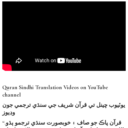
Quran Sindhi Translation Videos on YouTube
channel
يوٽيوب چينل تي قرآن شريف جي سنڌي ترجمي جون
وڊيوز
“قرآن پاڪ جو صاف ۽ خوبصورت سنڌي ترجمو ٻڌو.