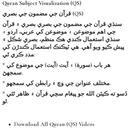
Quran Subject Visualization (QS)
قرآن جي مضمون جي بصري (QS)
سنڌي قرآن جي مضمون جي بصري بصري ۾ قرآن
جي اهم موضوعن ۽ موضوعن کي عربي، اردو ۽
سنڌي استعمال ڪندي هڪ منظم، بصري شڪل ۾
پيش ڪيو ويو آهي. هي ٽيڪنڪ استعمال ڪندڙن کي
مدد ڪري ٿي:
* هر باب (سورة) ۽ آيت (آيت) جي موضوع کي
سمجھڻ.
* مختلف عنوانن جي وچ ۾ رابطن کي سمجھو.
* ڏسو ته ڪيئن الله جو پيغام سڄي قرآن ۾ ظاهر ٿئي
ٿو.
Download All Quran (QS) Videos