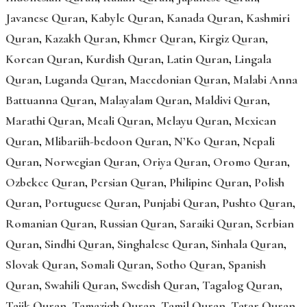
Javanese Quran
,
Kabyle Quran
,
Kanada Quran
,
Kashmiri
Quran
,
Kazakh Quran
,
Khmer Quran
,
Kirgiz Quran
,
Korean Quran
,
Kurdish Quran
,
Latin Quran
,
Lingala
Quran
,
Luganda Quran
,
Macedonian Quran
,
Malabi Anna
Battuanna Quran
,
Malayalam Quran
,
Maldivi Quran
,
Marathi Quran
,
Meali Quran
,
Melayu Quran
,
Mexican
Quran
,
Mlibariih-bedoon Quran
,
N’Ko Quran
,
Nepali
Quran
,
Norwegian Quran
,
Oriya Quran
,
Oromo Quran
,
Ozbekce Quran
,
Persian Quran
,
Philipine Quran
,
Polish
Quran
,
Portuguese Quran
,
Punjabi Quran
,
Pushto Quran
,
Romanian Quran
,
Russian Quran
,
Saraiki Quran
,
Serbian
Quran
,
Sindhi Quran
,
Singhalese Quran
,
Sinhala Quran
,
Slovak Quran
,
Somali Quran
,
Sotho Quran
,
Spanish
Quran
,
Swahili Quran
,
Swedish Quran
,
Tagalog Quran
,
Tajik Quran
,
Tamazigh Quran
,
Tamil Quran
,
Tatar Quran
,