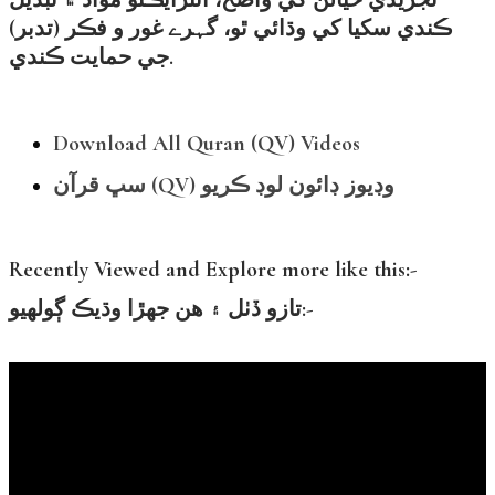
ڪندي سکيا کي وڌائي ٿو، گہرے غور و فڪر (تدبر)
جي حمايت ڪندي.
Download All Quran (QV) Videos
سڀ قرآن (QV) وڊيوز ڊائون لوڊ ڪريو
Recently Viewed and Explore more like this:-
تازو ڏٺل ۽ هن جهڙا وڌيڪ ڳولهيو:-