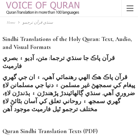
Home
سنڌي قرآن ترجمو
Sindhi Translations of the Holy Quran: Text, Audio,
and Visual Formats
قرآن پاڪ جا سنڌي ترجما: متن، آڊيو ۽ بصري
فارميٽ
قرآن پاڪ هڪ الهي رهنمائي آهي، ۽ ان جي گهري
پيغام کي سمجهڻ غير مسلمن ۽ دنيا جي مسلمانن لاءِ
ضروري آهي. سنڌي ڳالهائيندڙ پڙهندڙن ۽ ٻڌندڙن لاءِ،
گهري سمجھ ۽ روحاني تعلق کي آسان بڻائڻ لاءِ
مختلف ترجمو ٿيل فارميٽ موجود آهن
Quran Sindhi Translation Texts (PDF)