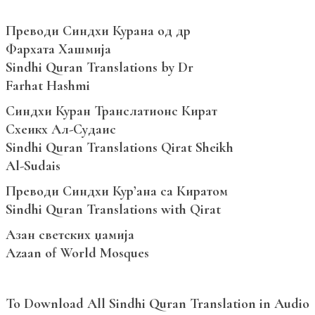
Преводи Синдхи Курана од др
Фархата Хашмија
Sindhi Quran Translations by Dr
Farhat Hashmi
Синдхи Куран Транслатионс Кират
Схеикх Ал-Судаис
Sindhi Quran Translations Qirat Sheikh
Al-Sudais
Преводи Синдхи Кур’ана са Киратом
Sindhi Quran Translations with Qirat
Азан светских џамија
Azaan of World Mosques
To Download All Sindhi Quran Translation in Audio