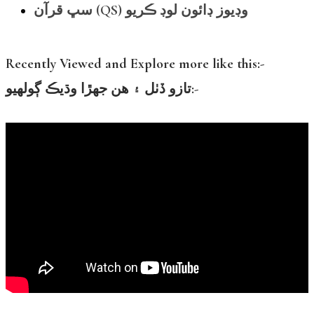
سڀ قرآن (QS) وڊيوز ڊائون لوڊ ڪريو
Recently Viewed and Explore more like this:-
تازو ڏٺل ۽ هن جهڙا وڌيڪ ڳولهيو:-