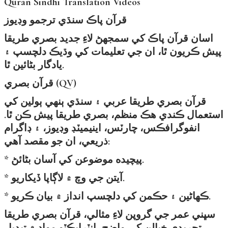
Quran Sindhi Translation Videos
قرآن پاڪ سنڌي ترجمو وڊيوز
اسان قرآن پاڪ کي سمجهڻ لاءِ جديد بصري طريقا
پيش ڪريون ٿا، ان جي تعليمات کي وڌيڪ دلچسپ ۽
يادگار بڻائين ٿا.
قرآن بصري (QV)
قرآن بصري طريقا عربي ۽ سنڌي ٻنهي ٻولين کي
استعمال ڪندي هڪ منظم، بصري طريقا پيش ڪن ٿا.
انفوگرافڪس، چارٽس، اينيميٽڊ وڊيوز، ۽ ڊاگرام
ذريعي، ان جو مقصد آهي:
* پيچيده موضوعن کي آسان بڻائڻ.
* آيتن جي وچ ۾ لاڳاپا ڏيکاريو.
* ڪهاڻين ۽ حڪمن کي دلچسپ انداز ۾ بيان ڪريو.
سڀني عمر جي گروپن لاءِ مثالي، قرآن بصري طريقا
تجريدي خيالن کي واضح، انٽرايڪٽو مواد ۾ تبديل