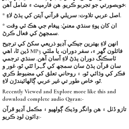
خوبصورتي جو تجربو ڪريو. هن فارميٽ ۾ شامل آهن:
* اصل عربي تلاوت: سريلي قرآني آيتن کي ٻڌڻ لاءِ.
* ان کان پوءِ سنڌي معنيٰ: پيغام جي هڪ ئي وقت
سمجھڻ کي فعال ڪرڻ.
انهن لاءِ بهترين جيڪي آڊيو ذريعي سکڻ کي ترجيح
ڏين ٿا، اهي MP3 فائلون گهر ۾، سفر دوران، يا ملٽي
ٽاسڪنگ دوران ٻڌڻ لاءِ آسان آهن. سنڌي ترجمي
سان قرآن ٻڌڻ سان سمجھ کي گہرا ٿئي ٿو، غور و
فڪر کي وڌائي ٿو، ۽ روحاني تعلق کي مضبوط ڪري
ٿو، خاص طور تي غير عربي ڳالهائيندڙن لاءِ.
Recently Viewed and Explore more like this and
download complete audio Quran:-
تازو ڏٺل ۽ هن وانگر وڌيڪ ڳولهيو ۽ مڪمل آڊيو قرآن
ڊائون لوڊ ڪريو:-