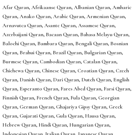
Afar Quran
,
Afrikaanse Quran
,
Albanian Quran
,
Amharic
Quran
,
Anako Quran
,
Arabic Quran
,
Armenian Quran
,
Arnavutca Quran
,
Asante Quran
,
Assamese Quran
,
Azerbaijani Quran
,
Bacaan Quran
,
Bahasa Melayu Quran
,
Balochi Quran
,
Bambara Quran
,
Bengali Quran
,
Bosnian
Quran
,
Brahui Quran
,
Brazil Quran
,
Bulgarian Quran
,
Burmese Quran
,
Cambodian Quran
,
Catalan Quran
,
Chichewa Quran
,
Chinese Quran
,
Croatian Quran
,
Czech
Quran
,
Danish Quran
,
Dari Quran
,
Dutch Quran
,
English
Quran
,
Esperanto Quran
,
Fares Abed Quran
,
Farsi Quran
,
Finnish Quran
,
French Quran
,
Fula Quran
,
Georgian
Quran
,
German Quran
,
Ghajariya Gipsy Quran
,
Greek
Quran
,
Gujarati Quran
,
Gula Quran
,
Hausa Quran
,
Hebrew Quran
,
Hindi Quran
,
Hungarian Quran
,
Indonesian Quran
,
Italian Quran
,
Japanese Quran
,