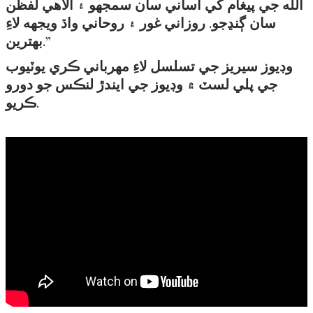
الله جي پيغام کي آساني سان سمجھو ۽ الاهي لفظن
سان ڳنڍجو. روزاني غور ۽ روحاني واڌ ويجهه لاءِ
بهترين.”
وڊيوز سيريز جي تسلسل لاءِ مهرباني ڪري يوٽيوب
جي پلي لسٽ ۾ وڊيوز جي ايندڙ لنڪس جو دورو
ڪريو
.