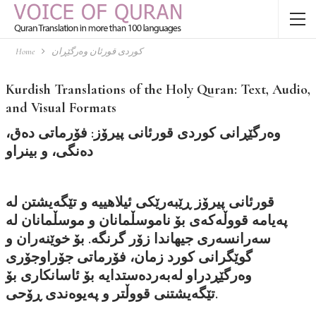
Home
کوردی قورئان وەرگێڕان
Kurdish Translations of the Holy Quran: Text, Audio,
and Visual Formats
وەرگێڕانی کوردی قورئانی پیرۆز: فۆرماتی دەق،
دەنگی، و بینراو
قورئانی پیرۆز ڕێبەرێکی ئیلاهییە و تێگەیشتن لە
پەیامە قووڵەکەی بۆ ناموسڵمانان و موسڵمانان لە
سەرانسەری جیهاندا زۆر گرنگە. بۆ خوێنەران و
گوێگرانی کورد زمان، فۆرماتی جۆراوجۆری
وەرگێڕدراو لەبەردەستدایە بۆ ئاسانکاری بۆ
تێگەیشتنی قووڵتر و پەیوەندی ڕۆحی.