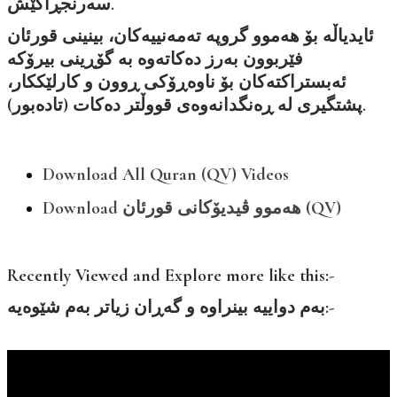
سەرنجڕاکێش.
ئایدیاڵە بۆ هەموو گروپە تەمەنییەکان، بینینی قورئان
فێربوون بەرز دەکاتەوە بە گۆڕینی بیرۆکە
ئەبستراکتەکان بۆ ناوەڕۆکی ڕوون و کارلێککار،
پشتگیری لە ڕەنگدانەوەی قووڵتر دەکات (تادەبور).
Download All Quran (QV) Videos
Download هەموو ڤیدیۆکانی قورئان (QV)
Recently Viewed and Explore more like this:-
بەم دواییە بینراوە و گەڕان زیاتر بەم شێوەیە:-