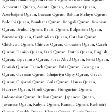
Arnavutca Quran
,
Asante Quran
,
Assamese Quran
,
Azerbaijani Quran
,
Bacaan Quran
,
Bahasa Melayu Quran
,
Balochi Quran
,
Bambara Quran
,
Bengali Quran
,
Bosnian
Quran
,
Brahui Quran
,
Brazil Quran
,
Bulgarian Quran
,
Burmese Quran
,
Cambodian Quran
,
Catalan Quran
,
Chichewa Quran
,
Chinese Quran
,
Croatian Quran
,
Czech
Quran
,
Danish Quran
,
Dari Quran
,
Dutch Quran
,
English
Quran
,
Esperanto Quran
,
Fares Abed Quran
,
Farsi Quran
,
Finnish Quran
,
French Quran
,
Fula Quran
,
Georgian
Quran
,
German Quran
,
Ghajariya Gipsy Quran
,
Greek
Quran
,
Gujarati Quran
,
Gula Quran
,
Hausa Quran
,
Hebrew Quran
,
Hindi Quran
,
Hungarian Quran
,
Indonesian Quran
,
Italian Quran
,
Japanese Quran
,
Javanese Quran
,
Kabyle Quran
,
Kanada Quran
,
Kashmiri
Quran
,
Kazakh Quran
,
Khmer Quran
,
Kirgiz Quran
,