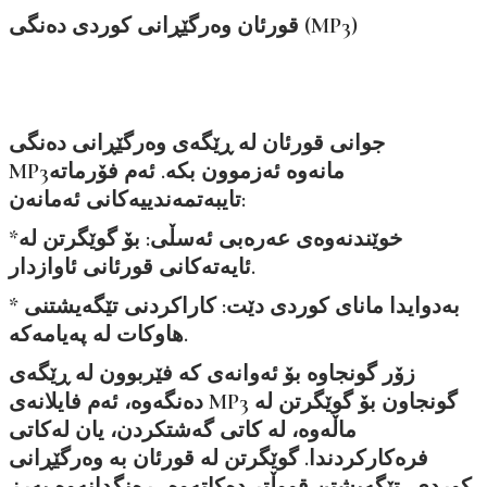
قورئان وەرگێڕانی کوردی دەنگی (MP3)
جوانی قورئان لە ڕێگەی وەرگێڕانی دەنگی
MP3مانەوە ئەزموون بکە. ئەم فۆرماتە
تایبەتمەندییەکانی ئەمانەن:
*خوێندنەوەی عەرەبی ئەسڵی: بۆ گوێگرتن لە
ئایەتەکانی قورئانی ئاوازدار.
* بەدوایدا مانای کوردی دێت: کاراکردنی تێگەیشتنی
هاوکات لە پەیامەکە.
زۆر گونجاوە بۆ ئەوانەی کە فێربوون لە ڕێگەی
دەنگەوە، ئەم فایلانەی MP3 گونجاون بۆ گوێگرتن لە
ماڵەوە، لە کاتی گەشتکردن، یان لەکاتی
فرەکارکردندا. گوێگرتن لە قورئان بە وەرگێڕانی
کوردی، تێگەیشتن قووڵتر دەکاتەوە، ڕەنگدانەوە بەرز