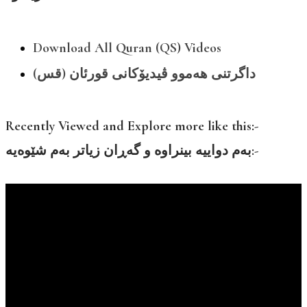
Download All Quran (QS) Videos
داگرتنی هەموو ڤیدیۆکانی قورئان (قس)
Recently Viewed and Explore more like this:-
بەم دواییە بینراوە و گەڕان زیاتر بەم شێوەیە:-