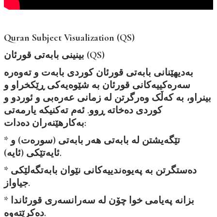
Quran Subject Visualization (QS)
بینینی بابەتی قورئان (QS)
بەدیهێنانی بابەتی قورئان کوردی بابەت و تەوەرە
سەرەکییەکانی قورئان بە شێوەیەکی ڕێکخراو و
بینراو، بە کەڵک وەرگرتن لە زمانی عەرەبی و ئوردو و
کوردی دەخاتە ڕوو. ئەم تەکنیکە یارمەتی
بەکارهێنەران دەدات:
* تێگەیشتن لە بابەتی هەر بابەتی (سورەت) و
ئایەتێکی (ئایە).
* دەستگرتن بە پەیوەندییەکانی نێوان بابەتگەلێکی
جیاواز.
* بزانە پەیامی خوا چۆن لە سەرانسەری قورئاندا
دەکرێتەوە.