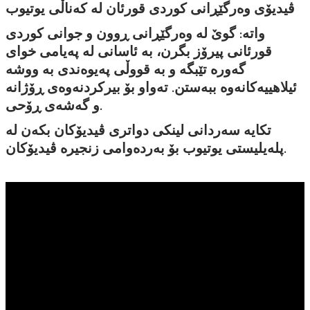
ڤیدیۆی وەرگێڕانی کوردی قورئان لە کەناڵی یوتیوب
واتە: گوێ لە وەرگێڕانی ڕوون و جوانی کوردی
قورئانی پیرۆز بگرن، بە ئاسانی لە پەیامی خوای
گەورە تێبگە و بە قووڵی پەیوەندی بە ووشە
ئیلاهییەکانەوە ببەستن. تەواو بۆ بیرکردنەوەی ڕۆژانە
و گەشەی ڕۆحی.
تکایە سەردانی لینکی دواتری ڤیدیۆکان بکەن لە
پلەیلیستی یوتیوب بۆ بەردەوامی زنجیرە ڤیدیۆکان.