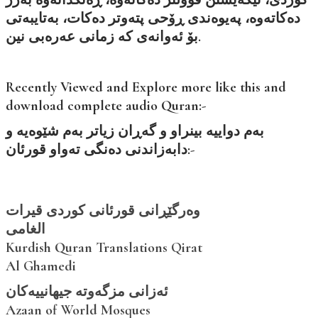
دەکاتەوە، پەیوەندی ڕۆحی پتەوتر دەکات، بەتایبەتی
بۆ ئەوانەی کە زمانی عەرەبی نین.
Recently Viewed and Explore more like this and
download complete audio Quran:-
بەم دواییە بینراو و گەڕان زیاتر بەم شێوەیە و
دابەزاندنی دەنگی تەواو قورئان:-
وەرگێڕانی قورئانی کوردی قیرات
الغامی
Kurdish Quran Translations Qirat
Al Ghamedi
ئەزانى مزگەوتە جیهانییەکان
Azaan of World Mosques