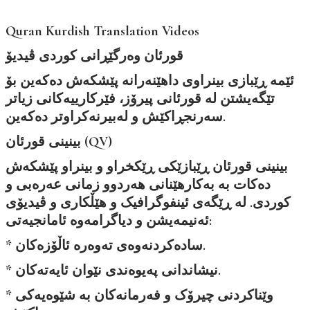
Quran Kurdish Translation Videos
قورئان وەرگێڕانی کوردی ڤیدیۆ
ئێمە ڕێبازی بینراوی داهێنەرانە پێشکەش دەکەین بۆ
تێگەیشتن لە قورئانی پیرۆز، فێرکارییەکانی زیاتر
سەرنجڕاکێش و لەبیرنەکراوتر دەکەین.
قورئان (QV)
بینینی
بینینی قورئان ڕێبازێکی ڕێکخراو و بینراو پێشکەش
دەکات بە بەکارهێنانی هەردوو زمانی عەرەبی و
کوردی. لە ڕێگەی ئینفوگرافیک و هێڵکاری و ڤیدیۆی
ئەنیمەیشن و دیاگرامەوە ئامانجیەتی:
* سادەکردنەوەی تەوەرە ئاڵۆزەکان.
* نیشاندانی پەیوەندی نێوان ئایەتەکان.
* وێناکردنی چیرۆک و فەرمانەکان بە شێوەیەکی