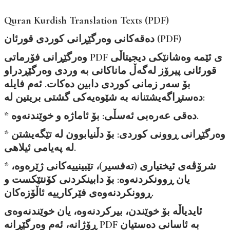
Quran Kurdish Translation Texts (PDF)
دەقەکانی وەرگێڕانی کوردی قورئان (PDF)
وەرگێڕانی فۆرماتی PDF ی ئێمە وەشانێکی دیجیتاڵی
قورئانی پیرۆز لەگەڵ ماناکانی بە وردی وەرگێڕدراو
بۆ سەر زمانی کوردی دابین دەکات. ئەم فایلە
دەستڕاگەیشتنانە بە شێوەیەکی گشتی بریتین لە:
* دەقی عەرەبی ئەسڵی: بۆ ئاماژە و خوێندنەوە.
* وەرگێڕانی ڕوونی کوردی: بۆ دڵنیابوون لە تێگەیشتن
لە پەیامی ئیلاهی.
* شرۆڤەی ئیختیاری (تەفسیر)، تێبینییەکانی ژێرەوە،
یان ڕوونکردنەوە: بۆ دابینکردنی کۆنتێکست و
ڕوونکردنەوەی فێرکارییە ئاڵۆزەکان.
ئایدیاڵە بۆ خوێندن، بیرکردنەوە، یان خوێندنەوەی
ڕۆژانە، ئەم وەرگێڕانە PDF بە ئاسانی دەستیان