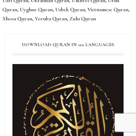
Uari Quran
,
Ukrainian Quran
,
Ulkhees Quran
,
Urdu
Quran
,
Uyghur Quran
,
Uzbek Quran
,
Vietnamese Quran
,
Xhosa Quran
,
Yoruba Quran
,
Zulu Quran
DOWNLOAD QURAN IN 120 LANGUAGES