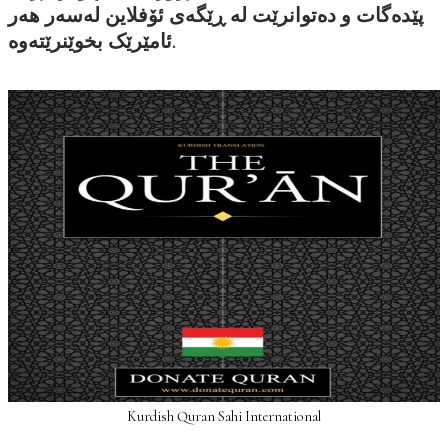
پێدەگات و دەتوانرێت لە ڕێگەی ئۆفلاین لەسەر هەر
ئامێرێک بخوێنرێتەوە.
Kurdish Quran Sahi International