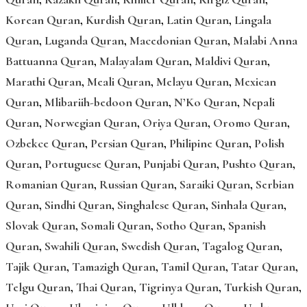
Korean Quran
,
Kurdish Quran
,
Latin Quran
,
Lingala
Quran
,
Luganda Quran
,
Macedonian Quran
,
Malabi Anna
Battuanna Quran
,
Malayalam Quran
,
Maldivi Quran
,
Marathi Quran
,
Meali Quran
,
Melayu Quran
,
Mexican
Quran
,
Mlibariih-bedoon Quran
,
N’Ko Quran
,
Nepali
Quran
,
Norwegian Quran
,
Oriya Quran
,
Oromo Quran
,
Ozbekce Quran
,
Persian Quran
,
Philipine Quran
,
Polish
Quran
,
Portuguese Quran
,
Punjabi Quran
,
Pushto Quran
,
Romanian Quran
,
Russian Quran
,
Saraiki Quran
,
Serbian
Quran
,
Sindhi Quran
,
Singhalese Quran
,
Sinhala Quran
,
Slovak Quran
,
Somali Quran
,
Sotho Quran
,
Spanish
Quran
,
Swahili Quran
,
Swedish Quran
,
Tagalog Quran
,
Tajik Quran
,
Tamazigh Quran
,
Tamil Quran
,
Tatar Quran
,
Telgu Quran
,
Thai Quran
,
Tigrinya Quran
,
Turkish Quran
,