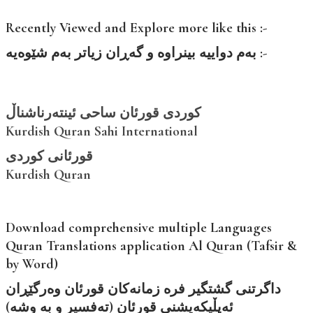
Recently Viewed and Explore more like this :-
بەم دواییە بینراوە و گەڕان زیاتر بەم شێوەیە :-
کوردی قورئان ساحی ئینتەرناشناڵ
Kurdish Quran Sahi International
قورئانی کوردی
Kurdish Quran
Download comprehensive multiple Languages
Quran Translations application Al Quran (Tafsir &
by Word)
داگرتنی گشتگیر فرە زمانەکان قورئان وەرگێڕان
ئەپڵیکەیشنی قورئان (تەفسیر و بە وشە)