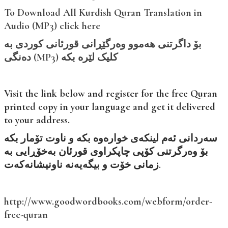
To Download All Kurdish Quran Translation in
Audio (MP3) click here
بۆ داگرتنی هەموو وەرگێڕانی قورئانی کوردی بە
دەنگی (MP3) کلیک لێرە بکە
Visit the link below and register for the free Quran
printed copy in your language and get it delivered
to your address.
سەردانی ئەم لینکەی خوارەوە بکە و ناوت تۆمار بکە
بۆ وەرگرتنی کۆپی چاپکراوی قورئان بەخۆڕایی بە
زمانی خۆت و بیگەیەنە ناونیشانەکەت.
http://www.goodwordbooks.com/webform/order-
free-quran