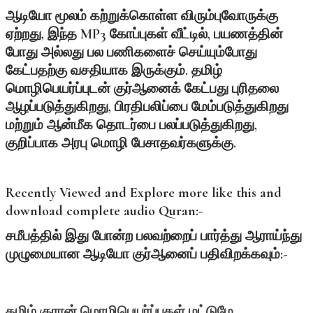
ஆடியோ மூலம் கற்றுக்கொள்ள விரும்புவோருக்கு
ஏற்றது, இந்த MP3 கோப்புகள் வீட்டில், பயணத்தின்
போது அல்லது பல பணிகளைச் செய்யும்போது
கேட்பதற்கு வசதியாக இருக்கும். தமிழ்
மொழிபெயர்ப்புடன் குர்ஆனைக் கேட்பது புரிதலை
ஆழப்படுத்துகிறது, பிரதிபலிப்பை மேம்படுத்துகிறது
மற்றும் ஆன்மீக தொடர்பை பலப்படுத்துகிறது,
குறிப்பாக அரபு மொழி பேசாதவர்களுக்கு.
Recently Viewed and Explore more like this and
download complete audio Quran:-
சமீபத்தில்
இது
போன்ற
பலவற்றைப்
பார்த்து
ஆராய்ந்து
முழுமையான
ஆடியோ
குர்ஆனைப்
பதிவிறக்கவும்:-
தமிழ் குரான் மொழிபெயர்ப்புகள் மட்டுமே