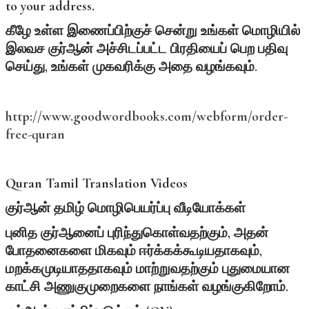
to your address.
கீழே
உள்ள
இணைப்பிற்குச்
சென்று
உங்கள்
மொழியில்
இலவச
குர்ஆன்
அச்சிடப்பட்ட
பிரதியைப்
பெற
பதிவு
செய்து,
உங்கள்
முகவரிக்கு
அதை
வழங்கவும்.
http://www.goodwordbooks.com/webform/order-
free-quran
Quran Tamil Translation Videos
குர்ஆன் தமிழ் மொழிபெயர்ப்பு வீடியோக்கள்
புனித குர்ஆனைப் புரிந்துகொள்வதற்கும், அதன்
போதனைகளை மிகவும் ஈர்க்கக்கூடியதாகவும்,
மறக்கமுடியாததாகவும் மாற்றுவதற்கும் புதுமையான
காட்சி அணுகுமுறைகளை நாங்கள் வழங்குகிறோம்.