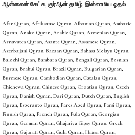
ஆன்லைன் கேட்க, குர்ஆன் தமிழ், இஸ்லாமிய ஓதல்
Afar Quran
,
Afrikaanse Quran
,
Albanian Quran
,
Amharic
Quran
,
Anako Quran
,
Arabic Quran
,
Armenian Quran
,
Arnavutca Quran
,
Asante Quran
,
Assamese Quran
,
Azerbaijani Quran
,
Bacaan Quran
,
Bahasa Melayu Quran
,
Balochi Quran
,
Bambara Quran
,
Bengali Quran
,
Bosnian
Quran
,
Brahui Quran
,
Brazil Quran
,
Bulgarian Quran
,
Burmese Quran
,
Cambodian Quran
,
Catalan Quran
,
Chichewa Quran
,
Chinese Quran
,
Croatian Quran
,
Czech
Quran
,
Danish Quran
,
Dari Quran
,
Dutch Quran
,
English
Quran
,
Esperanto Quran
,
Fares Abed Quran
,
Farsi Quran
,
Finnish Quran
,
French Quran
,
Fula Quran
,
Georgian
Quran
,
German Quran
,
Ghajariya Gipsy Quran
,
Greek
Quran
,
Gujarati Quran
,
Gula Quran
,
Hausa Quran
,