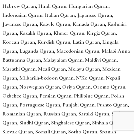
Hebrew Quran
,
Hindi Quran
,
Hungarian Quran
,
Indonesian Quran
,
Italian Quran
,
Japanese Quran
,
Javanese Quran
,
Kabyle Quran
,
Kanada Quran
,
Kashmiri
Quran
,
Kazakh Quran
,
Khmer Quran
,
Kirgiz Quran
,
Korean Quran
,
Kurdish Quran
,
Latin Quran
,
Lingala
Quran
,
Luganda Quran
,
Macedonian Quran
,
Malabi Anna
Battuanna Quran
,
Malayalam Quran
,
Maldivi Quran
,
Marathi Quran
,
Meali Quran
,
Melayu Quran
,
Mexican
Quran
,
Mlibariih-bedoon Quran
,
N’Ko Quran
,
Nepali
Quran
,
Norwegian Quran
,
Oriya Quran
,
Oromo Quran
,
Ozbekce Quran
,
Persian Quran
,
Philipine Quran
,
Polish
Quran
,
Portuguese Quran
,
Punjabi Quran
,
Pushto Quran
,
Romanian Quran
,
Russian Quran
,
Saraiki Quran
,
Serbian
Quran
,
Sindhi Quran
,
Singhalese Quran
,
Sinhala Quran
,
Slovak Quran
,
Somali Quran
,
Sotho Quran
,
Spanish