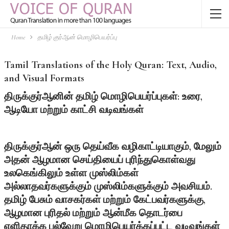
Home
தமிழ் குர்ஆன் மொழிபெயர்ப்பு
Tamil Translations of the Holy Quran: Text, Audio,
and Visual Formats
திருக்குர்ஆனின்
தமிழ்
மொழிபெயர்ப்புகள்:
உரை,
ஆடியோ
மற்றும்
காட்சி
வடிவங்கள்
திருக்குர்ஆன் ஒரு தெய்வீக வழிகாட்டியாகும், மேலும்
அதன் ஆழமான செய்தியைப் புரிந்துகொள்வது
உலகெங்கிலும் உள்ள முஸ்லிம்கள்
அல்லாதவர்களுக்கும் முஸ்லிம்களுக்கும் அவசியம்.
தமிழ் பேசும் வாசகர்கள் மற்றும் கேட்பவர்களுக்கு,
ஆழமான புரிதல் மற்றும் ஆன்மீக தொடர்பை
எளிதாக்க பல்வேறு மொழிபெயர்க்கப்பட்ட வடிவங்கள்