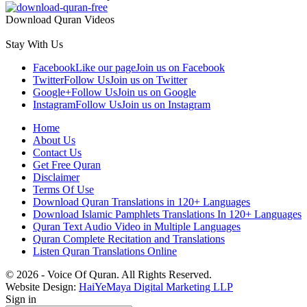
Download Quran Videos
Stay With Us
Facebook
Like our page
Join us on Facebook
Twitter
Follow Us
Join us on Twitter
Google+
Follow Us
Join us on Google
Instagram
Follow Us
Join us on Instagram
Home
About Us
Contact Us
Get Free Quran
Disclaimer
Terms Of Use
Download Quran Translations in 120+ Languages
Download Islamic Pamphlets Translations In 120+ Languages
Quran Text Audio Video in Multiple Languages
Quran Complete Recitation and Translations
Listen Quran Translations Online
© 2026 - Voice Of Quran. All Rights Reserved.
Website Design:
HaiYeMaya Digital Marketing LLP
Sign in