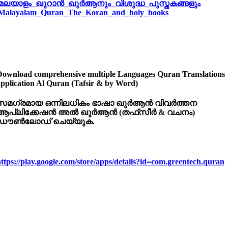
മലയാളം_ഖുറാൻ_ഖുർആനും_വിശുദ്ധ_പുസ്തകങ്ങളും
Malayalam_Quran_The_Koran_and_holy_books
Download comprehensive multiple Languages Quran Translations
application Al Quran (Tafsir & by Word)
സമഗ്രമായ
ഒന്നിലധികം
ഭാഷാ
ഖുർആൻ
വിവർത്തന
ആപ്ലിക്കേഷൻ
അൽ
ഖുർആൻ (
തഫ്‌
സീർ &
വചനം)
ഡൗൺലോഡ്
ചെയ്യുക.
ttps://play.google.com/store/apps/details?id=com.greentech.quran