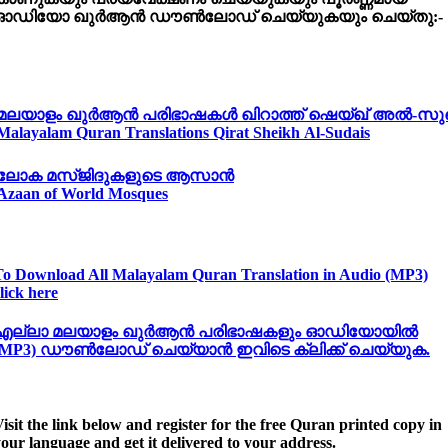
ഓഡിയോ
ഖുർആൻ
ഡൗൺലോഡ്
ചെയ്യുകയും
ചെയ്തു:-
മലയാളം ഖുർആൻ പരിഭാഷകൾ ഖിറാത്ത് ഷെയ്ഖ് അൽ-സ
Malayalam Quran Translations Qirat Sheikh Al-Sudais
ലോക മസ്ജിദുകളുടെ ആസാൻ
Azaan of World Mosques
To Download All Malayalam Quran Translation in Audio (MP3)
lick here
എല്ലാ
മലയാളം
ഖുർആൻ
പരിഭാഷകളും
ഓഡിയോയിൽ
(MP3)
ഡൗൺലോഡ്
ചെയ്യാൻ
ഇവിടെ
ക്ലിക്ക്
ചെയ്യുക.
isit the link below and register for the free Quran printed copy in
our language and get it delivered to your address.