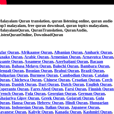
Malayalam Quran translation, quran listening online, quran audio
mp3 malayalam, free quran download, quran topics malayalam,
MalayalamQuran, QuranTranslation, QuranAudio,
ListenQuranOnline, DownloadQuran
Afar Quran
,
Afrikaanse Quran
,
Albanian Quran
,
Amharic Quran
,
Anako Quran
,
Arabic Quran
,
Armenian Quran
,
Arnavutca Quran
Asante Quran
,
Assamese Quran
,
Azerbaijani Quran
,
Bacaan
Quran
,
Bahasa Melayu Quran
,
Balochi Quran
,
Bambara Quran
,
Bengali Quran
,
Bosnian Quran
,
Brahui Quran
,
Brazil Quran
,
Bulgarian Quran
,
Burmese Quran
,
Cambodian Quran
,
Catalan
Quran
,
Chichewa Quran
,
Chinese Quran
,
Croatian Quran
,
Czech
Quran
,
Danish Quran
,
Dari Quran
,
Dutch Quran
,
English Quran
,
Esperanto Quran
,
Fares Abed Quran
,
Farsi Quran
,
Finnish Quran
French Quran
,
Fula Quran
,
Georgian Quran
,
German Quran
,
Ghajariya Gipsy Quran
,
Greek Quran
,
Gujarati Quran
,
Gula
Quran
,
Hausa Quran
,
Hebrew Quran
,
Hindi Quran
,
Hungarian
Quran
,
Indonesian Quran
,
Italian Quran
,
Japanese Quran
,
Javanese Quran
,
Kabyle Quran
,
Kanada Quran
,
Kashmiri Quran
,