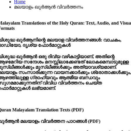
Home
മലയാളം ഖുർആൻ വിവർത്തനം
Malayalam Translations of the Holy Quran: Text, Audio, and Visua
Formats
വിശുദ്ധ
ഖുർആനിന്റെ
മലയാള
വിവർത്തനങ്ങൾ:
വാചകം,
ഓഡിയോ,
ദൃശ്യ
ഫോർമാറ്റുകൾ
വിശുദ്ധ ഖുർആൻ ഒരു ദിവ്യ വഴികാട്ടിയാണ്, അതിന്റെ
ആഴമേറിയ സന്ദേശം മനസ്സിലാക്കേണ്ടത് ലോകമെമ്പാടുമുള്ള
മുസ്ലീങ്ങൾക്കും മുസ്ലീങ്ങൾക്കും അത്യാവശ്യമാണ്.
മലയാളം സംസാരിക്കുന്ന വായനക്കാർക്കും ശ്രോതാക്കൾക്കും,
ആഴത്തിലുള്ള ഗ്രാഹ്യവും ആത്മീയ ബന്ധവും
സുഗമമാക്കുന്നതിന് വിവിധ വിവർത്തനം ചെയ്ത
ഫോർമാറ്റുകൾ ലഭ്യമാണ്.
Quran Malayalam Translation Texts (PDF)
ഖുർആൻ
മലയാളം
വിവർത്തന
പാഠങ്ങൾ (PDF)