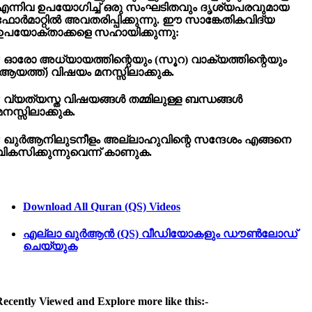
എന്നിവ ഉപയോഗിച്ച് ഒരു സംഘടിതവും ദൃശ്യപരവുമായ
ഫോർമാറ്റിൽ അവതരിപ്പിക്കുന്നു. ഈ സാങ്കേതികവിദ്യ
ഉപയോക്താക്കളെ സഹായിക്കുന്നു:
* ഓരോ അധ്യായത്തിന്റെയും (സൂറ) വാക്യത്തിന്റെയും
(ആയത്ത്) വിഷയം മനസ്സിലാക്കുക.
* വ്യത്യസ്ത വിഷയങ്ങൾ തമ്മിലുള്ള ബന്ധങ്ങൾ
മനസ്സിലാക്കുക.
* ഖുർആനിലുടനീളം അല്ലാഹുവിന്റെ സന്ദേശം എങ്ങനെ
വികസിക്കുന്നുവെന്ന് കാണുക.
Download All Quran (QS) Videos
എല്ലാ
ഖുർആൻ (
QS)
വീഡിയോകളും
ഡൗൺലോഡ്
ചെയ്യുക
ecently Viewed and Explore more like this:-