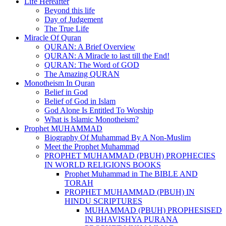
Life Hereafter
Beyond this life
Day of Judgement
The True Life
Miracle Of Quran
QURAN: A Brief Overview
QURAN: A Miracle to last till the End!
QURAN: The Word of GOD
The Amazing QURAN
Monotheism In Quran
Belief in God
Belief of God in Islam
God Alone Is Entitled To Worship
What is Islamic Monotheism?
Prophet MUHAMMAD
Biography Of Muhammad By A Non-Muslim
Meet the Prophet Muhammad
PROPHET MUHAMMAD (PBUH) PROPHECIES
IN WORLD RELIGIONS BOOKS
Prophet Muhammad in The BIBLE AND
TORAH
PROPHET MUHAMMAD (PBUH) IN
HINDU SCRIPTURES
MUHAMMAD (PBUH) PROPHESISED
IN BHAVISHYA PURANA