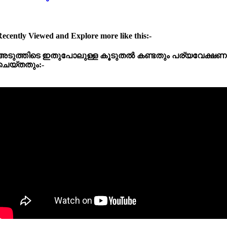
ecently Viewed and Explore more like this:-
അടുത്തിടെ
ഇതുപോലുള്ള
കൂടുതൽ
കണ്ടതും
പര്യവേക്ഷണ
ചെയ്തതും:-