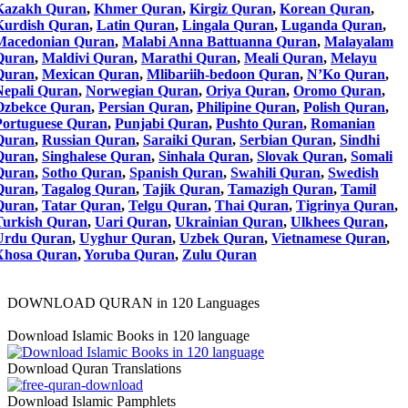
Kazakh Quran
,
Khmer Quran
,
Kirgiz Quran
,
Korean Quran
,
Kurdish Quran
,
Latin Quran
,
Lingala Quran
,
Luganda Quran
,
Macedonian Quran
,
Malabi Anna Battuanna Quran
,
Malayalam
Quran
,
Maldivi Quran
,
Marathi Quran
,
Meali Quran
,
Melayu
Quran
,
Mexican Quran
,
Mlibariih-bedoon Quran
,
N’Ko Quran
,
Nepali Quran
,
Norwegian Quran
,
Oriya Quran
,
Oromo Quran
,
Ozbekce Quran
,
Persian Quran
,
Philipine Quran
,
Polish Quran
,
Portuguese Quran
,
Punjabi Quran
,
Pushto Quran
,
Romanian
Quran
,
Russian Quran
,
Saraiki Quran
,
Serbian Quran
,
Sindhi
Quran
,
Singhalese Quran
,
Sinhala Quran
,
Slovak Quran
,
Somali
Quran
,
Sotho Quran
,
Spanish Quran
,
Swahili Quran
,
Swedish
Quran
,
Tagalog Quran
,
Tajik Quran
,
Tamazigh Quran
,
Tamil
Quran
,
Tatar Quran
,
Telgu Quran
,
Thai Quran
,
Tigrinya Quran
,
Turkish Quran
,
Uari Quran
,
Ukrainian Quran
,
Ulkhees Quran
,
Urdu Quran
,
Uyghur Quran
,
Uzbek Quran
,
Vietnamese Quran
,
Xhosa Quran
,
Yoruba Quran
,
Zulu Quran
DOWNLOAD QURAN in 120 Languages
Download Islamic Books in 120 language
Download Quran Translations
Download Islamic Pamphlets