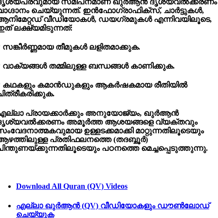
ദൃശ്യപരവുമായ സമീപനമാണ് ഖുർആൻ ദൃശ്യവൽക്കരണം
വാഗ്ദാനം ചെയ്യുന്നത്. ഇൻഫോഗ്രാഫിക്സ്, ചാർട്ടുകൾ,
ആനിമേറ്റഡ് വീഡിയോകൾ, ഡയഗ്രമുകൾ എന്നിവയിലൂടെ,
ഇത് ലക്ഷ്യമിടുന്നത്:
* സങ്കീർണ്ണമായ തീമുകൾ ലളിതമാക്കുക.
* വാക്യങ്ങൾ തമ്മിലുള്ള ബന്ധങ്ങൾ കാണിക്കുക.
* കഥകളും കമാൻഡുകളും ആകർഷകമായ രീതിയിൽ
ചിത്രീകരിക്കുക.
എല്ലാ പ്രായക്കാർക്കും അനുയോജ്യം, ഖുർആൻ
ദൃശ്യവൽക്കരണം അമൂർത്ത ആശയങ്ങളെ വ്യക്തവും
സംവേദനാത്മകവുമായ ഉള്ളടക്കമാക്കി മാറ്റുന്നതിലൂടെയും
ആഴത്തിലുള്ള പ്രതിഫലനത്തെ (തദബ്ബൂർ)
പിന്തുണയ്ക്കുന്നതിലൂടെയും പഠനത്തെ മെച്ചപ്പെടുത്തുന്നു.
Download All Quran (QV) Videos
എല്ലാ
ഖുർആൻ (
QV)
വീഡിയോകളും
ഡൗൺലോഡ്
ചെയ്യുക