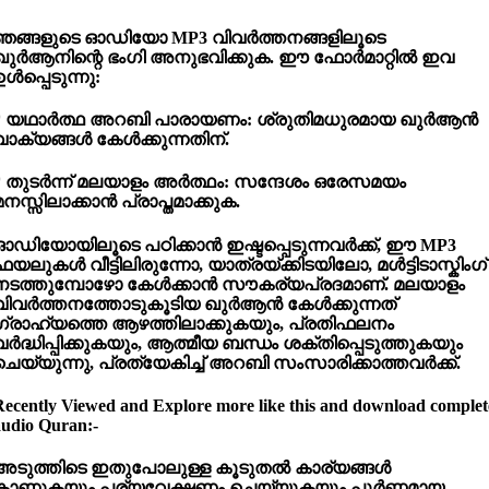
ഞങ്ങളുടെ ഓഡിയോ MP3 വിവർത്തനങ്ങളിലൂടെ
ഖുർആനിന്റെ ഭംഗി അനുഭവിക്കുക. ഈ ഫോർമാറ്റിൽ ഇവ
ഉൾപ്പെടുന്നു:
* യഥാർത്ഥ അറബി പാരായണം: ശ്രുതിമധുരമായ ഖുർആൻ
വാക്യങ്ങൾ കേൾക്കുന്നതിന്.
* തുടർന്ന് മലയാളം അർത്ഥം: സന്ദേശം ഒരേസമയം
മനസ്സിലാക്കാൻ പ്രാപ്തമാക്കുക.
ഓഡിയോയിലൂടെ പഠിക്കാൻ ഇഷ്ടപ്പെടുന്നവർക്ക്, ഈ MP3
ഫയലുകൾ വീട്ടിലിരുന്നോ, യാത്രയ്ക്കിടയിലോ, മൾട്ടിടാസ്കിംഗ്
നടത്തുമ്പോഴോ കേൾക്കാൻ സൗകര്യപ്രദമാണ്. മലയാളം
വിവർത്തനത്തോടുകൂടിയ ഖുർആൻ കേൾക്കുന്നത്
ഗ്രാഹ്യത്തെ ആഴത്തിലാക്കുകയും, പ്രതിഫലനം
വർദ്ധിപ്പിക്കുകയും, ആത്മീയ ബന്ധം ശക്തിപ്പെടുത്തുകയും
ചെയ്യുന്നു, പ്രത്യേകിച്ച് അറബി സംസാരിക്കാത്തവർക്ക്.
Recently Viewed and Explore more like this and download complet
audio Quran:-
അടുത്തിടെ
ഇതുപോലുള്ള
കൂടുതൽ
കാര്യങ്ങൾ
കാണുകയും
പര്യവേക്ഷണം
ചെയ്യുകയും
പൂർണ്ണമായ