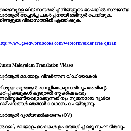
താഴെയുള്ള
ലിങ്ക്
സന്ദർശിച്ച്
നിങ്ങളുടെ
ഭാഷയിൽ
സൗജന്യ
ഖുർആൻ
അച്ചടിച്ച
പകർപ്പിനായി
രജിസ്റ്റർ
ചെയ്യുക,
നിങ്ങളുടെ
വിലാസത്തിൽ
എത്തിക്കുക.
http://www.goodwordbooks.com/webform/order-free-quran
Quran Malayalam Translation Videos
ഖുർആൻ
മലയാളം
വിവർത്തന
വീഡിയോകൾ
വിശുദ്ധ ഖുർആൻ മനസ്സിലാക്കുന്നതിനും അതിന്റെ
പഠിപ്പിക്കലുകൾ കൂടുതൽ ആകർഷകവും
അവിസ്മരണീയവുമാക്കുന്നതിനും നൂതനമായ ദൃശ്യ
സമീപനങ്ങൾ ഞങ്ങൾ വാഗ്ദാനം ചെയ്യുന്നു.
ഖുർആൻ
ദൃശ്യവൽക്കരണം (QV)
അറബി, മലയാളം ഭാഷകൾ ഉപയോഗിച്ച് ഒരു സംഘടിതവും