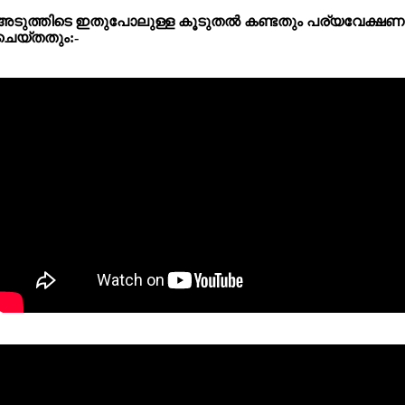
അടുത്തിടെ
ഇതുപോലുള്ള
കൂടുതൽ
കണ്ടതും
പര്യവേക്ഷണ
ചെയ്തതും:-