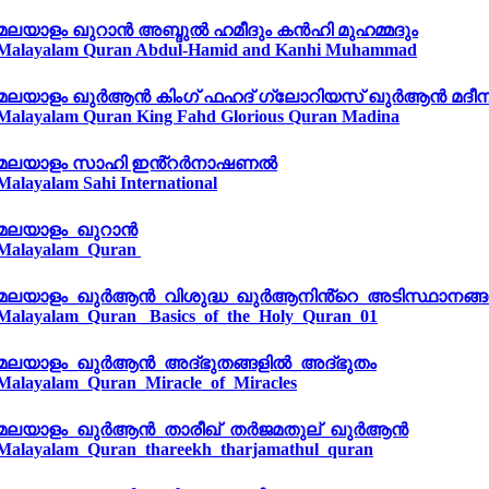
മലയാളം ഖുറാൻ അബ്ദുൽ ഹമീദും കൻഹി മുഹമ്മദും
Malayalam Quran Abdul-Hamid and Kanhi Muhammad
മലയാളം ഖുർആൻ കിംഗ് ഫഹദ് ഗ്ലോറിയസ് ഖുർആൻ മദീ
Malayalam Quran King Fahd Glorious Quran Madina
മലയാളം സാഹി ഇൻ്റർനാഷണൽ
Malayalam Sahi International
മലയാളം_ഖുറാൻ
Malayalam_Quran
മലയാളം_ഖുർആൻ_വിശുദ്ധ_ഖുർആനിൻ്റെ_അടിസ്ഥാനങ്ങ
Malayalam_Quran _Basics_of_the_Holy_Quran_01
മലയാളം_ഖുർആൻ_അദ്ഭുതങ്ങളിൽ_അദ്ഭുതം
Malayalam_Quran_Miracle_of_Miracles
മലയാളം_ഖുർആൻ_താരീഖ്_തർജമതുല്_ഖുർആൻ
Malayalam_Quran_thareekh_tharjamathul_quran