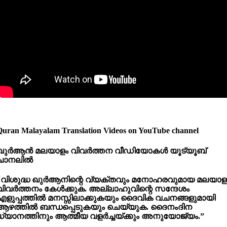
Quran Malayalam Translation Videos on YouTube channel
ഖുർആൻ
മലയാളം
വിവർത്തന
വീഡിയോകൾ
യൂട്യൂബ്
ചാനലിൽ
“വിശുദ്ധ ഖുർആനിന്റെ വ്യക്തവും മനോഹരവുമായ മലയാള
വിവർത്തനം കേൾക്കുക. അല്ലാഹുവിന്റെ സന്ദേശം
എളുപ്പത്തിൽ മനസ്സിലാക്കുകയും ദൈവിക വചനങ്ങളുമായി
ആഴത്തിൽ ബന്ധപ്പെടുകയും ചെയ്യുക. ദൈനംദിന
ധ്യാനത്തിനും ആത്മീയ വളർച്ചയ്ക്കും അനുയോജ്യം.”