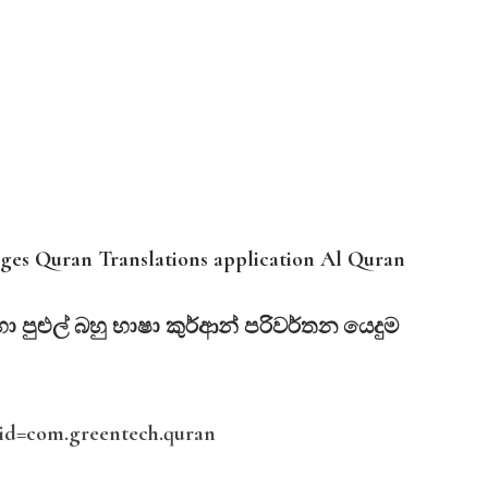
es Quran Translations application Al Quran
හා
පුළුල්
බහු
භාෂා
කුර්ආන්
පරිවර්තන
යෙදුම
s?id=com.greentech.quran