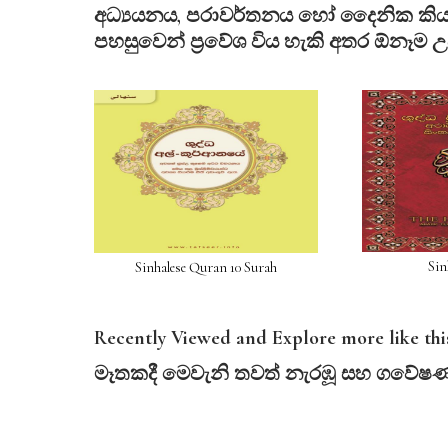
අධ්‍යයනය, පරාවර්තනය හෝ දෛනික කියවී
පහසුවෙන් ප්‍රවේශ විය හැකි අතර ඕනෑම 
Sin
Sinhalese Quran 10 Surah
Recently Viewed and Explore more like this
මෑතකදී
මෙවැනි
තවත්
නැරඹූ
සහ
ගවේෂ