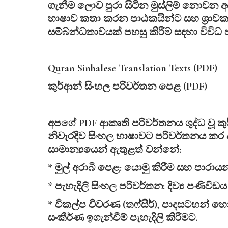
ගැනීම ලොව පුරා සිටින මුස්ලිම් නොවන අයට
භාෂාව කතා කරන පාඨකයින්ට සහ ශ්‍රාවකය
සම්බන්ධතාවයක් පහසු කිරීම සඳහා විවිධ 
Quran Sinhalese Translation Texts (PDF)
කුර්ආන්
සිංහල
පරිවර්තන
පෙළ (PDF)
අපගේ PDF ආකෘති පරිවර්තනය ශුද්ධ වූ කු
නිවැරදිව සිංහල භාෂාවට පරිවර්තනය කර 
සාමාන්‍යයෙන් ඇතුළත් වන්නේ:
* මුල් අරාබි පෙළ: යොමු කිරීම සහ පාරාය
* පැහැදිලි සිංහල පරිවර්තන: දිව්‍ය පණි
* විකල්ප විවරණ (තෆ්සීර්), පාදසටහන් හෝ 
සංකීර්ණ ඉගැන්වීම් පැහැදිලි කිරීමට.