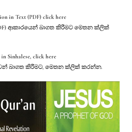
on in Text (PDF) click here
DF)
ආකාරයෙන්
බාගත
කිරීමට
මෙතන
ක්ලික්
n Sinhalese, click here
ෙන්
බාගත
කිරීමට,
මෙතන
ක්ලික්
කරන්න.