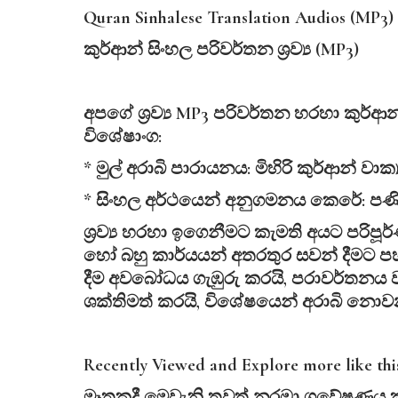
Quran Sinhalese Translation Audios (MP3)
කුර්ආන්
සිංහල
පරිවර්තන
ශ්‍
රව්‍
ය (MP3)
අපගේ ශ්‍රව්‍ය MP3 පරිවර්තන හරහා කුර්
විශේෂාංග:
* මුල් අරාබි පාරායනය: මිහිරි කුර්ආන් වාක
* සිංහල අර්ථයෙන් අනුගමනය කෙරේ: පණි
ශ්‍රව්‍ය හරහා ඉගෙනීමට කැමති අයට පරිප
හෝ බහු කාර්යයන් අතරතුර සවන් දීමට ප
දීම අවබෝධය ගැඹුරු කරයි, පරාවර්තනය වැ
ශක්තිමත් කරයි, විශේෂයෙන් අරාබි නොව
Recently Viewed and Explore more like th
මෑතකදී
මෙවැනි
තවත්
නරඹා
ගවේෂණය