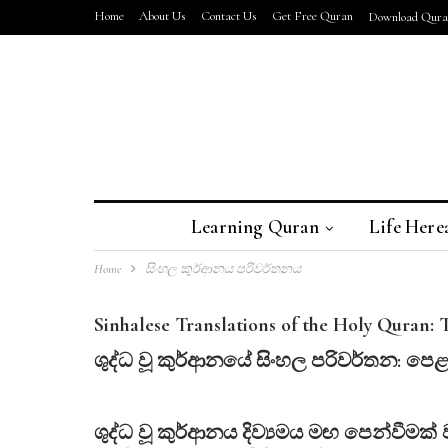
Home
About Us
Contact Us
Get Free Quran
Download Quran
Learning Quran
Life Here
Home
සිංහල කුර්ආනය පරිවර්තනය
Sinhalese Translations of the Holy Quran: 
ශුද්ධ
වූ
කුර්ආනයේ
සිංහල
පරිවර්තන:
පෙළ
ශුද්ධ වූ කුර්ආනය දිව්‍යමය මඟ පෙන්වීම