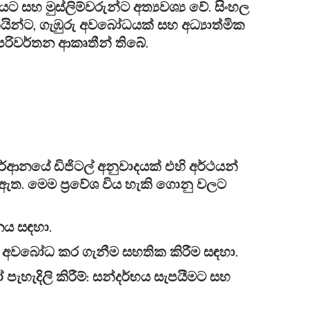
 සහ මුස්ලිම්වරුන්ට අත්‍යවශ්‍ය වේ. සිංහල
ින්ට, ගැඹුරු අවබෝධයක් සහ අධ්‍යාත්මික
පරිවර්තන ආකෘතීන් තිබේ.
ර්ආනයේ ඩිජිටල් අනුවාදයක් එහි අර්ථයන්
ඇත. මෙම ප්‍රවේශ විය හැකි ගොනු වලට
නය සඳහා.
විඩය අවබෝධ කර ගැනීම සහතික කිරීම සඳහා.
පැහැදිලි කිරීම්: සන්දර්භය සැපයීමට සහ