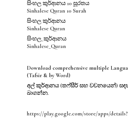
සිංහල කුර්ආනය 10 සූරතය
Sinhalese Quran 10 Surah
සිංහල කුර්ආනය
Sinhalese Quran
සිංහල_කුර්ආනය
Sinhalese_Quran
Download comprehensive multiple Languag
(Tafsir & by Word)
අල්
කුර්ආනය (
තෆ්සීර්
සහ
වචනයෙන්)
සඳ
බාගන්න.
https://play.google.com/store/apps/detail