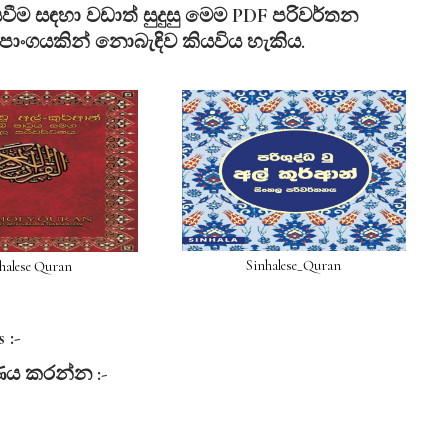
ම සඳහා වඩාත් සුදුසු මෙම PDF පරිවර්තන
උපාංගයකින් නොබැඳිව කියවිය හැකිය.
Sinhalese_Quran
halese Quran
 :-
ණය
කරන්න :-