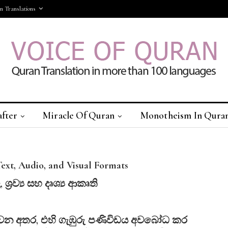
 Translations
after
Miracle Of Quran
Monotheism In Qura
More
Text, Audio, and Visual Formats
,
ශ්‍
රව්‍
ය
සහ
දෘශ්‍
ය
ආකෘති
ක් වන අතර, එහි ගැඹුරු පණිවිඩය අවබෝධ කර