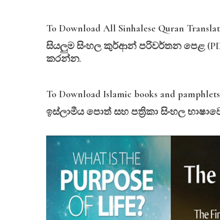
To Download All Sinhalese Quran Translati
සියලුම
සිංහල
කුර්ආන්
පරිවර්තන
පෙළ (P
කරන්න.
To Download Islamic books and pamphlets i
ඉස්ලාමීය
පොත්
සහ
පත්‍
රිකා
සිංහල
භාෂාව