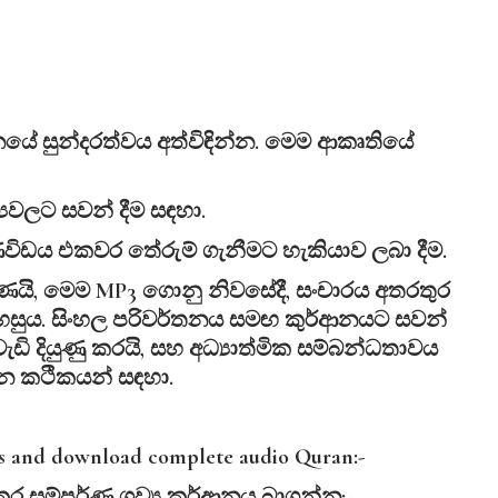
ආනයේ සුන්දරත්වය අත්විඳින්න. මෙම ආකෘතියේ
්‍යවලට සවන් දීම සඳහා.
විඩය එකවර තේරුම් ගැනීමට හැකියාව ලබා දීම.
ූර්ණයි, මෙම MP3 ගොනු නිවසේදී, සංචාරය අතරතුර
හසුය. සිංහල පරිවර්තනය සමඟ කුර්ආනයට සවන්
ඩි දියුණු කරයි, සහ අධ්‍යාත්මික සම්බන්ධතාවය
න කථිකයන් සඳහා.
is and download complete audio Quran:-
කර
සම්පූර්ණ
ශ්‍
රව්‍
ය
කුර්ආනය
බාගන්න:-