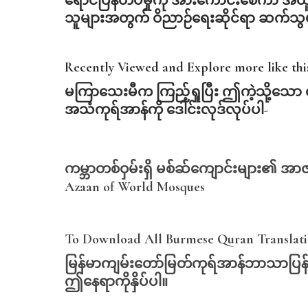
ရောင်ပြန်ဟပ်မှုကို အားကောင်းစေကာ 
သူများအတွက် ဝိညာဉ်ရေးဆိုင်ရာ ဆက်သွ
Recently Viewed and Explore more like th
မကြာသေးမီက
ကြည့်ရှုပြီး
ဤကဲ့သို့သော
အသံကုရ်အာန်ကို
ဒေါင်းလုဒ်လုပ်ပါ-
ကမ္ဘာတစ်ဝှမ်းရှိ မစ်ဆ်ကျောင်းများ၏ အာဇ
Azaan of World Mosques
To Download All Burmese Quran Translatio
မြန်မာကျမ်းတော်မြတ်ကုရ်အာန်ဘာသာပြန်
ဤနေရာကိုနှိပ်ပါ။