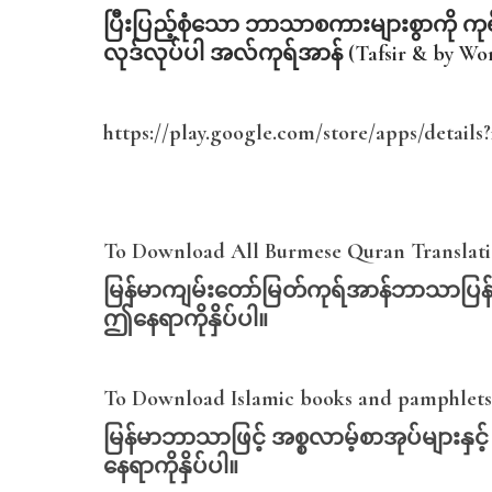
ပြီးပြည့်စုံသော
ဘာသာစကားများစွာကို
ကု
လုဒ်လုပ်ပါ
အလ်ကုရ်အာန် (Tafsir & by Wo
https://play.google.com/store/apps/detail
To Download All Burmese Quran Translatio
မြန်မာကျမ်းတော်မြတ်ကုရ်အာန်ဘာသာပြန်
ဤနေရာကိုနှိပ်ပါ။
To Download Islamic books and pamphlets 
မြန်မာဘာသာဖြင့်
အစ္စလာမ့်စာအုပ်များနှင့
နေရာကိုနှိပ်ပါ။