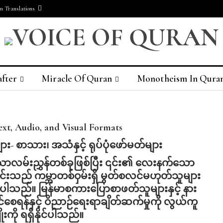
 Translations
after
Miracle Of Quran
Monotheism In Qura
Who Is JESUS?
ext, Audio, and Visual Formats
ျား-
စာသား၊
အသံနှင့်
ရုပ်ပုံဖော်မတ်များ
ောလမ်းညွှန်တစ်ခုဖြစ်ပြီး ၎င်း၏ လေးနက်သော
ည် ကမ္ဘာတစ်ဝှမ်းရှိ မွတ်စလင်မဟုတ်သူများ
ပ်ပါသည်။ မြန်မာစကားပြောစာဖတ်သူများနှင့် နား
ုင်စေရန်နှင့် ဝိညာဉ်ရေးရာချိတ်ဆက်မှုကို လွယ်ကူ
ကို ရရှိနိုင်ပါသည်။