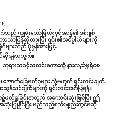
DF)
ချက်သည် ကျမ်းတော်မြတ်ကုရ်အာန်၏ ဒစ်ဂျစ်
ဘာသာပြန်ဆိုထားပြီး ၎င်း၏အဓိပ္ပါယ်များကို
များသည် ပုံမှန်အားဖြင့်-
တ်ဆိုရန်အတွက်။
ား- ဘုရားသခင့်သတင်းစကားကို နားလည်မှုရှိစေ
)၊ အောက်ခြေမှတ်စုများ သို့မဟုတ် ရှင်းလင်းချက်-
သောသွန်သင်ချက်များကို ရှင်းလင်းဖော်ပြရန်။
့စဥ်ဖတ်ရှုခြင်းအတွက် အကောင်းဆုံးဖြစ်ပြီး ဤ
းပြုနိုင်ပြီး မည်သည့်စက်ပစ္စည်းတွင်မဆို