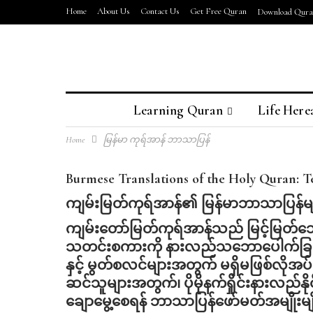
Home
About Us
Contact Us
Get Free Quran
Download Quran
Learning Quran
Life Here
Home
မြန်မာ ကုရ်အာန် ဘာသာပြန်
Burmese Translations of the Holy Quran: T
ကျမ်းမြတ်ကုရ်အာန်၏
မြန်မာဘာသာပြန်မ
ကျမ်းတော်မြတ်ကုရ်အာန်သည် မြင့်မြတ်သ
သတင်းစကားကို နားလည်သဘောပေါက်ခြင်းသ
နှင့် မွတ်စလင်များအတွက် မရှိမဖြစ်လိုအ
ဆင်သူများအတွက်၊ ပိုမိုနက်ရှိုင်းနားလည်နိ
ချောမွေ့စေရန် ဘာသာပြန်ဖော်မတ်အမျိုးမျိုး