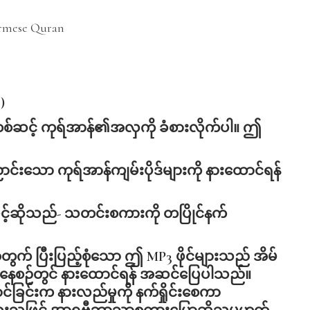
)
တစ်ဆင့် ကုရ်အာန်၏အလှကို ခံစားလိုက်ပါ။ ဤ
ာင်းသော ကုရ်အာန်ကျမ်းပိုဒ်များကို နားထောင်ရန်
ဖွင့်ဆိုသည်- သတင်းစကားကို တပြိုင်နက်
တွက် ပြီးပြည့်စုံသော ဤ MP3 ဖိုင်များသည် အိမ်
ာင်နေစဉ်တွင် နားထောင်ရန် အဆင်ပြေပါသည်။
င်ခြင်းက နားလည်မှုကို နက်ရှိုင်းစေကာ