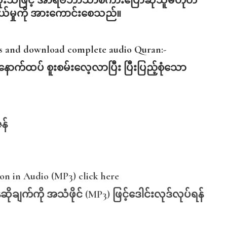
အထူးသဖြင့် အာရဗီဘာသာစကားပြောဆိုသူမဟုတ်
ယ်မှုကို အားကောင်းစေသည်။
is and download complete audio Quran:-
နောက်ထပ်
စူးစမ်းလေ့လာပြီး
ပြီးပြည့်စုံသော
န်
n in Audio (MP3) click here
ဆိုချက်ကို
အသံဖိုင် (MP3)
ဖြင့်ဒေါင်းလုဒ်လုပ်ရန်