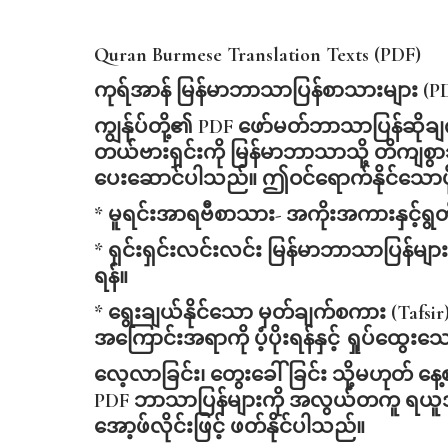
Quran Burmese Translation Texts (PDF)
ကုရ်အာန်
မြန်မာဘာသာပြန်စာသားများ (P
ကျွန်ုပ်တို့၏ PDF ဖော်မတ်ဘာသာပြန်ဆို
တယ်ဗားရှင်းကို မြန်မာဘာသာသို့ တိကျစွာ
ပေးဆောင်ပါသည်။ ဤဝင်ရောက်နိုင်သောဖိုင်
* မူရင်းအာရဗီစာသား- အကိုးအကားနှင့်ရွ
* ရှင်းရှင်းလင်းလင်း မြန်မာဘာသာပြန်မျ
ရန်။
* ရွေးချယ်နိုင်သော မှတ်ချက်စကား (Tafsir
အကြောင်းအရာကို ပံ့ပိုးရန်နှင့် ရှုပ်ထွေး
လေ့လာခြင်း၊ တွေးခေါ်ခြင်း သို့မဟုတ် နေ
PDF ဘာသာပြန်များကို အလွယ်တကူ ရယူအသုံ
အော့ဖ်လိုင်းဖြင့် ဖတ်နိုင်ပါသည်။