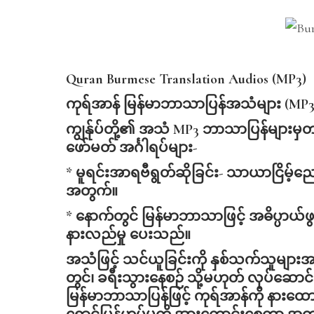
Quran Burmese Translation Audios (MP3)
ကုရ်အာန်
မြန်မာဘာသာပြန်အသံများ (MP3
ကျွန်ုပ်တို့၏ အသံ MP3 ဘာသာပြန်များမှ
ဖော်မတ် အင်္ဂါရပ်များ-
* မူရင်းအာရဗီရွတ်ဆိုခြင်း- သာယာငြိမ့်ညေ
အတွက်။
* နောက်တွင် မြန်မာဘာသာဖြင့် အဓိပ္ပာယ်
နားလည်မှု ပေးသည်။
အသံဖြင့် သင်ယူခြင်းကို နှစ်သက်သူများအ
တွင်၊ ခရီးသွားနေစဉ် သို့မဟုတ် လုပ်ဆေ
မြန်မာဘာသာပြန်ဖြင့် ကုရ်အာန်ကို နားထော