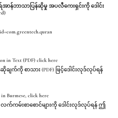
ရ်အာန်ဘာသာပြန်ဆိုမှု
အပလီကေးရှင်းကို
ဒေါင်း
rd)
s?id=com.greentech.quran
n in Text (PDF) click here
ဆိုချက်ကို
စာသား (PDF)
ဖြင့်ဒေါင်းလုဒ်လုပ်ရန်
in Burmese, click here
်
လက်ကမ်းစာစောင်များကို
ဒေါင်းလုဒ်လုပ်ရန်
ဤ