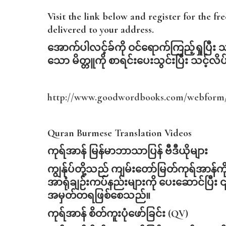
Visit the link below and register for the f
delivered to your address.
အောက်ပါလင့်ခ်ကို
ဝင်ရောက်ကြည့်ရှုပြီး
သ
သော
မိတ္တူကို
စာရင်းပေးသွင်းပြီး
သင့်လိပ
http://www.goodwordbooks.com/webform/
Quran Burmese Translation Videos
ကုရ်အာန်
မြန်မာဘာသာပြန်
ဗီဒီယိုများ
ကျွန်ုပ်တို့သည် ကျမ်းတော်မြတ်ကုရ်အာ
အာရုံချဉ်းကပ်နည်းများကို ပေးဆောင်ပြီး ၎င်
အမှတ်တရဖြစ်စေသည်။
ကုရ်အာန်
စိတ်ကူးပုံဖော်ခြင်း (QV)