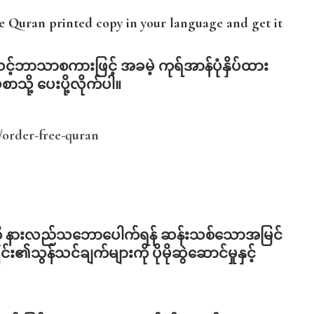
ree Quran printed copy in your language and get it
င့်ဘာသာစကားဖြင့်
အခမဲ့
ကုရ်အာန်ပုံနှိပ်ထား
်စာသို့
ပေးပို့လိုက်ပါ။
order-free-quran
န်ကို နားလည်သဘောပေါက်ရန် ဆန်းသစ်သောအမြင်
း၏သွန်သင်ချက်များကို ပိုမိုဆွဲဆောင်မှုနှင့်